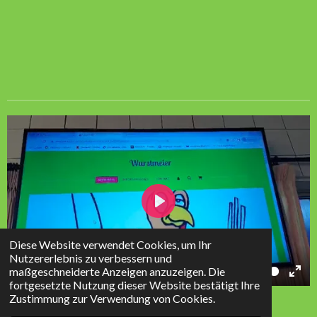
P
l
Diese Website verwendet Cookies, um Ihr
a
Nutzererlebnis zu verbessern und
maßgeschneiderte Anzeigen anzuzeigen. Die
01:52
y
fortgesetzte Nutzung dieser Website bestätigt Ihre
P
M
E
© 2023 - 2026 Wurstmeier
Zustimmung zur Verwendung von Cookies.
l
u
n
Mit Unterstützung von
Webador