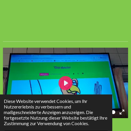
P
l
Diese Website verwendet Cookies, um Ihr
a
Nutzererlebnis zu verbessern und
maßgeschneiderte Anzeigen anzuzeigen. Die
01:52
y
fortgesetzte Nutzung dieser Website bestätigt Ihre
P
M
E
© 2023 - 2026 Wurstmeier
Zustimmung zur Verwendung von Cookies.
l
u
n
Mit Unterstützung von
Webador