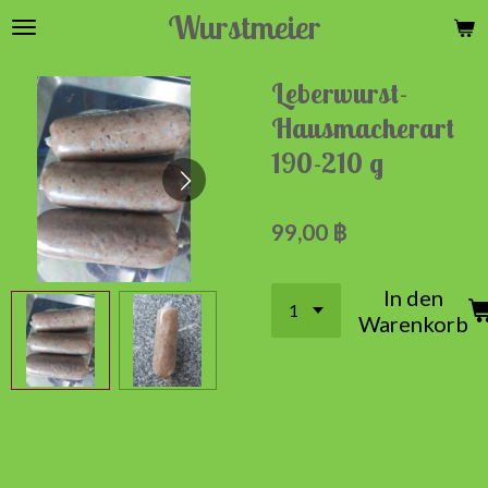
Wurstmeier
Zum
Hauptinhalt
springen
Leberwurst-
Hausmacherart
190-210 g
99,00 ฿
In den
Warenkorb