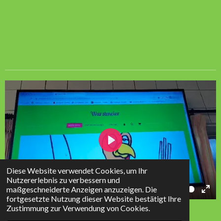
P
l
Diese Website verwendet Cookies, um Ihr
a
Nutzererlebnis zu verbessern und
maßgeschneiderte Anzeigen anzuzeigen. Die
01:52
y
fortgesetzte Nutzung dieser Website bestätigt Ihre
P
M
E
© 2023 - 2026 Wurstmeier
Zustimmung zur Verwendung von Cookies.
l
u
n
Mit Unterstützung von
Webador