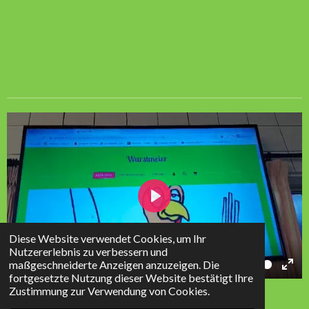
P
l
Diese Website verwendet Cookies, um Ihr
a
Nutzererlebnis zu verbessern und
maßgeschneiderte Anzeigen anzuzeigen. Die
01:52
y
fortgesetzte Nutzung dieser Website bestätigt Ihre
P
M
E
© 2023 - 2026 Wurstmeier
Zustimmung zur Verwendung von Cookies.
l
u
n
Mit Unterstützung von
Webador